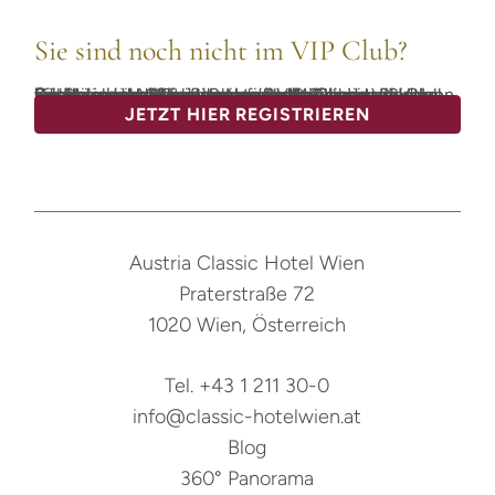
Sie sind noch nicht im VIP Club?
Die Mitgliedschaft in unserem VIP-Club ist selbstverständlich kostenlos. Als Mitglied sammeln Sie bei jedem Aufenthalt wertvolle Classic-Points. Zusätzlich erhalten Sie unseren Newsletter, in dem wir Sie regelmäßig über Neuigkeiten aus dem Hotel informieren. Außerdem profitieren Sie von exklusiven Sonderangeboten und spannenden Gewinnspielen. Die genauen Bedingungen zur Einlösung der Classic-Points finden Sie im VIP-Club.
JETZT HIER REGISTRIEREN
Austria Classic Hotel Wien
Praterstraße 72
1020 Wien, Österreich
Tel. +43 1 211 30-0
info@classic-hotelwien.at
Blog
360° Panorama