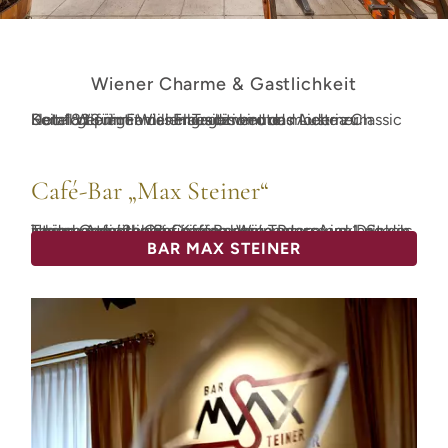
Wiener Charme & Gastlichkeit
Seit 1838 im Familienbesitz wird das Austria Classic Hotel Wien mit viel Engagement und Liebe zum Detail geführt. Wiener Tradition und moderner Komfort prägen das Haus bis heute.
Café-Bar „Max Steiner“
Unsere gemütliche Café-Bar mit Terrasse im 1. Stock ist der perfekte Ort für eine kleine Pause zwischendurch oder einen entspannten Ausklang des Tages. Genießen Sie Kaffee, Wein oder einen Drink in ruhiger Atmosphäre.
BAR MAX STEINER