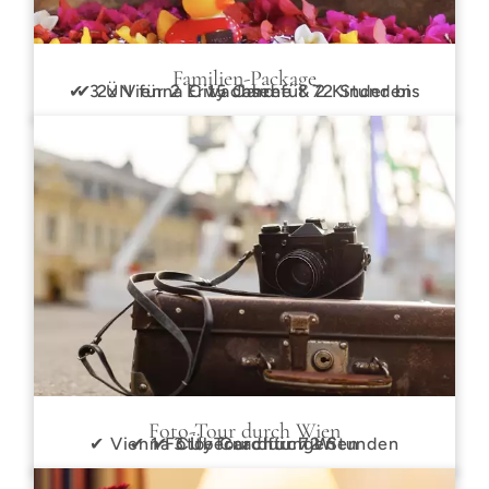
Familien-Package
✔ 2x Vienna City Card für 72 Stunden
✔ 3 ÜN für 2 Erwachsene & 2 Kinder bis 15 Jahre
Foto-Tour durch Wien
✔ Vienna City Card für 72 Stunden
✔ 1 Foto-Tour durch Wien
✔ 3 Übernachtungen