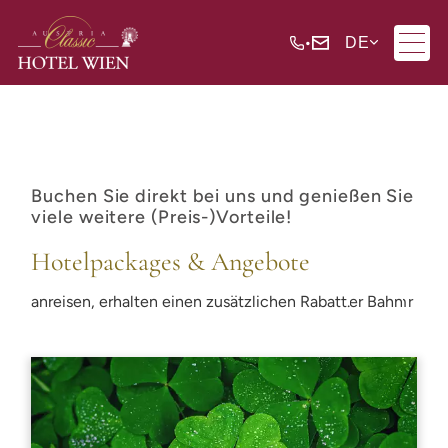
•
DE
Buchen Sie direkt bei uns und genießen Sie
viele weitere (Preis-)Vorteile!
Hotelpackages & Angebote
Im Austria Classic Hotel Wien verbringen Sie Ihren Aufenthalt in einem historischen Traditionshotel - nur ca. 20 Gehminuten von der Wiener Innenstadt entfernt. Unsere Gäste schlafen herrlich, in ruhigen Zimmern mit moderner Ausstattung und sehr hohem Service-Niveau. Ihnen stehen eigene, vergünstigte Parkplätze und eine E-Tankstelle von Tesla für Ihr Elektrofahrzeug, eine Sauna sowie ein Fitnessraum zur Verfügung. Gäste, die mit dem Fahrrad, der Bahn anreisen, erhalten einen zusätzlichen Rabatt.