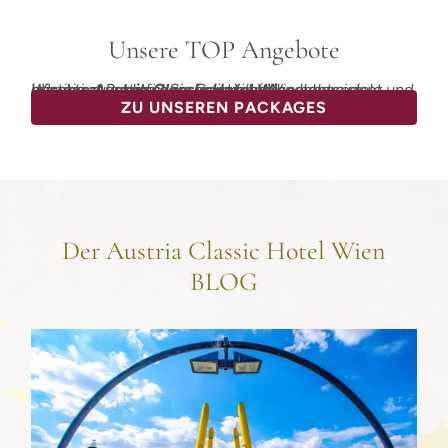
Unsere TOP Angebote
Wir vom
haben viele attraktive Pakete geschnürt, um Wien entspannt und günstig zu entdecken. Ganzjährig buchbar, ist bestimmt auch für Sie was dabei!
Austria Classic Hotel Wien
ZU UNSEREN PACKAGES
Der Austria Classic Hotel Wien
BLOG