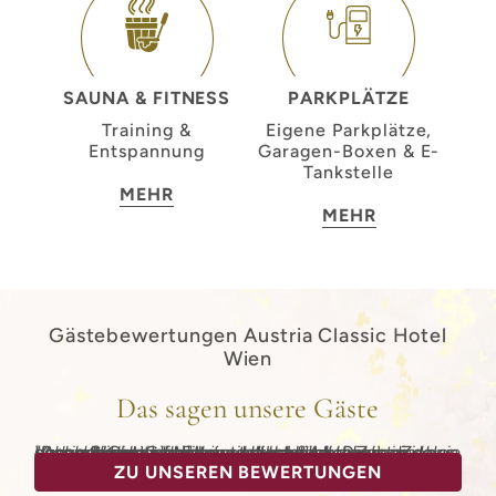
SAUNA & FITNESS
PARKPLÄTZE
Training &
Eigene Parkplätze,
Entspannung
Garagen-Boxen & E-
Tankstelle
MEHR
MEHR
Gästebewertungen Austria Classic Hotel
Wien
Das sagen unsere Gäste
"Das authentisch-österreichische Ambiente in Verbindung mit ungekünstelter Herzlichkeit, die nachhaltigen Gedanken und Handlungsweisen sowie generell der gepflegte und durchdachte Zustand des gesamten Hotels. Ein gutes Hotel erkennt man daran dass der Gast sich dort zuhause fühlt. Dieses Ziel haben Sie erreicht!"
-Anna, Holidaycheck
ZU UNSEREN BEWERTUNGEN