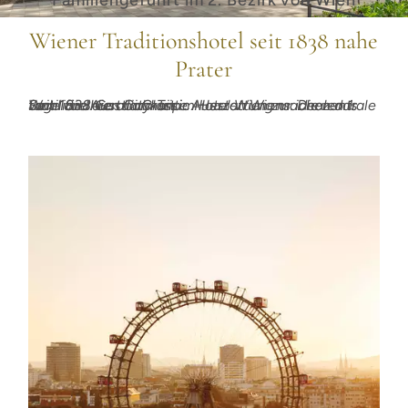
Familiengeführt im 2. Bezirk von Wien
Wiener Traditionshotel seit 1838 nahe
Prater
Seit 1838 Gastlichkeit im Herzen Wiens. Die zentrale Lage und die charmante Ausstattung machen das familiäre Austria Classic Hotel Wien zur idealen 1. Wahl für Ihren City-Trip.